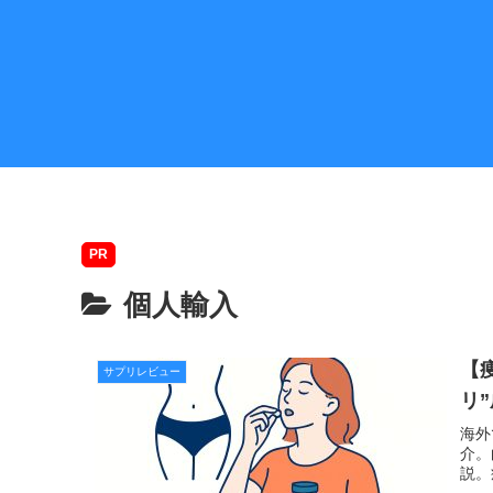
PR
個人輸入
【
サプリレビュー
リ
海外
介。
説。