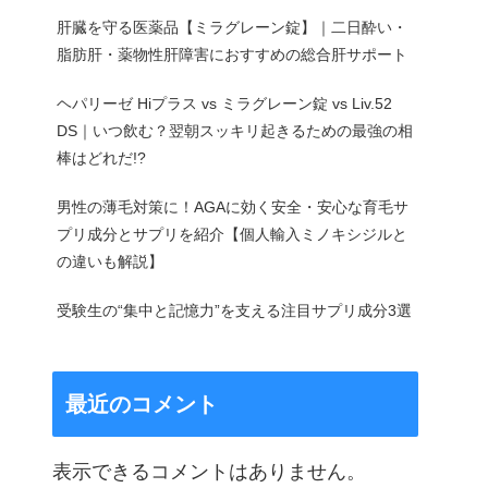
肝臓を守る医薬品【ミラグレーン錠】｜二日酔い・
脂肪肝・薬物性肝障害におすすめの総合肝サポート
ヘパリーゼ Hiプラス vs ミラグレーン錠 vs Liv.52
DS｜いつ飲む？翌朝スッキリ起きるための最強の相
棒はどれだ!?
男性の薄毛対策に！AGAに効く安全・安心な育毛サ
プリ成分とサプリを紹介【個人輸入ミノキシジルと
の違いも解説】
受験生の“集中と記憶力”を支える注目サプリ成分3選
最近のコメント
表示できるコメントはありません。