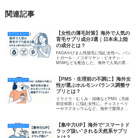
関連記事
【女性の薄毛対策】海外で人気の
サプリレビュー
育毛サプリ成分3選｜日本未上陸
の成分とは？
FAGAやびまん性脱毛に悩む女性へ。パン
トガール・ノコギリヤシ・ビオチン・
MSMなどを配合した、海外で人気の育毛
サプリを厳選紹介。日本未上陸の実力派
成分が髪と頭皮を内側からサポート。
【PMS・生理前の不調に】海外女
サプリレビュー
性が選ぶホルモンバランス調整サ
プリとは？
イライラ・むくみ・頭痛などPMS（月経
前症候群）に悩む女性に。チェストベリ
ーやマグネシウムなど、海外で愛用され
ているホルモンバランス調整サプリを厳
選紹介。ナチュラル志向の女性必見。
【集中力UP】海外で“スマートド
サプリレビュー
ラッグ扱い”される天然系サプリ
とは？