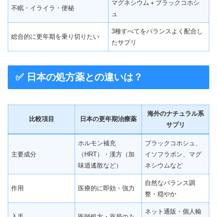
マグネシウム＋ブラックコホシ
不眠・イライラ・便秘
ュ
3種すべてをバランスよく配合し
総合的に更年期を乗り切りたい
たサプリ
✅ 日本の処方薬との違いは？
海外のナチュラル系
比較項目
日本の更年期治療薬
サプリ
ホルモン補充
ブラックコホシュ、
主要成分
（HRT）・漢方（加
イソフラボン、マグ
味逍遙散など）
ネシウムなど
自然なバランス調
作用
医療的に即効・強力
整・穏やか
ネット通販・個人輸
入手
医師処方・薬局のみ