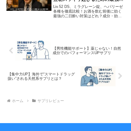
相棒はどれだ!?
Liv.52 DS、ミラグレーン錠、ヘパリーゼ
各種を徹底比較！お酒を飲む前後に効く
最強の二日酔い対策はどれ？成分・効
果・体験談から選び方を解説。
【男性機能サポート】薬じゃない！自然
成分でのパフォーマンスUPサプリ
【集中力UP】海外で“スマートドラッグ
扱い”される天然系サプリとは？
ホーム
サプリレビュー