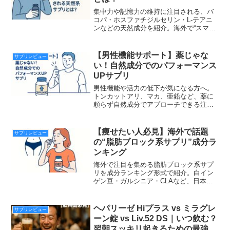
集中力や記憶力の維持に注目される、バ
コパ・ホスファチジルセリン・L-テアニ
ンなどの天然成分を紹介。海外で“スマー
トドラッグ”として人気のサプリを徹底比
較します。
【男性機能サポート】薬じゃな
サプリレビュー
い！自然成分でのパフォーマンス
UPサプリ
男性機能や活力の低下が気になる方へ。
トンカットアリ、マカ、亜鉛など、薬に
頼らず自然成分でアプローチできる注目
のサプリを比較紹介。年齢に負けない体
づくりを目指す方に。
【痩せたい人必見】海外で話題
サプリレビュー
の“脂肪ブロック系サプリ”成分ラ
ンキング
海外で注目を集める脂肪ブロック系サプ
リを成分ランキング形式で紹介。白イン
ゲン豆・ガルシニア・CLAなど、日本未
承認の成分も解説。痩せ薬との違いもチ
ェック！
ヘパリーゼ Hiプラス vs ミラグレ
サプリレビュー
ーン錠 vs Liv.52 DS｜いつ飲む？
翌朝スッキリ起きるための最強の