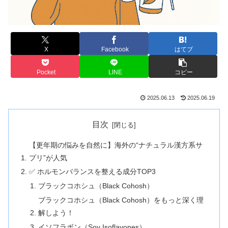
X
Facebook
はてブ
Pocket
LINE
コピー
2025.06.13
2025.06.19
目次
【更年期の悩みを自然に】海外の“ナチュラル漢方系サ
プリ”が人気
✅ ホルモンバランスを整える成分TOP3
ブラックコホシュ（Black Cohosh）
ブラックコホシュ（Black Cohosh）をもっと深く理
解しよう！
イソフラボン（Soy Isoflavones）